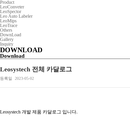
Product
LeoConveter
LeoSpector
Leo Auto Labeler
LeoMips
LeoTrace
Others
DownLoad
Gallery
Inquiry
DOWNLOAD
Download
Leosystech 전체 카달로그
등록일
2023-05-02
Leosystech 개발 제품 카달로그 입니다.