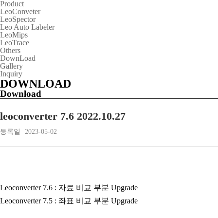
Product
LeoConveter
LeoSpector
Leo Auto Labeler
LeoMips
LeoTrace
Others
DownLoad
Gallery
Inquiry
DOWNLOAD
Download
leoconverter 7.6 2022.10.27
등록일
2023-05-02
Leoconverter 7.6 : 자료 비교 부분 Upgrade
Leoconverter 7.5 : 좌표 비교 부분 Upgrade